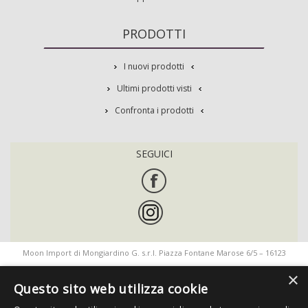
PRODOTTI
I nuovi prodotti
Ultimi prodotti visti
Confronta i prodotti
SEGUICI
Moon Import di Mongiardino G. s.r.l. Piazza Fontane Marose 6/5 – 16123
×
Genova
Questo sito web utilizza cookie
Sede legale e amministrativa: Piazza Fontane Marose 6/5 – 16123 Genova -